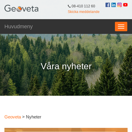
08-410 112 60
Skicka meddelande
Huvudmeny
Våra nyheter
Geoveta
>
Nyheter