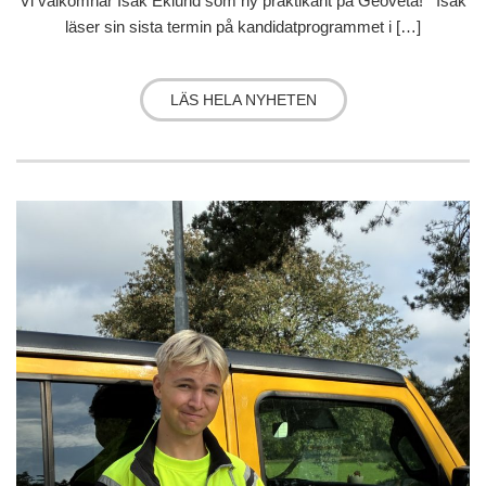
Vi välkomnar Isak Eklund som ny praktikant på Geoveta! Isak
läser sin sista termin på kandidatprogrammet i […]
LÄS HELA NYHETEN