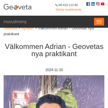
08-410 112 60
Skicka meddelande
Huvudmeny
Geoveta
>
Nyheter
>
Välkommen Adrian – Geovetas nya
praktikant
Välkommen Adrian - Geovetas
nya praktikant
2024-11-20