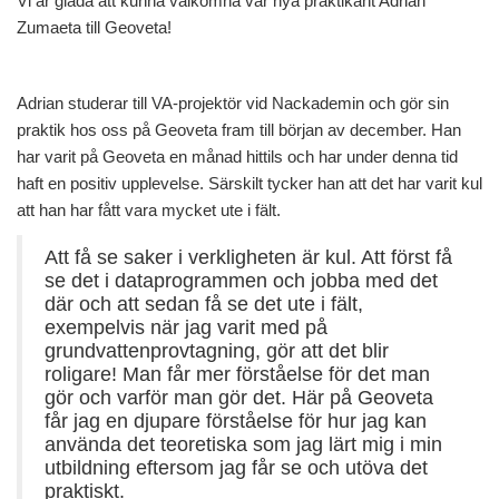
Vi är glada att kunna välkomna vår nya praktikant Adrian
Zumaeta till Geoveta!
Adrian studerar till VA-projektör vid Nackademin och gör sin
praktik hos oss på Geoveta fram till början av december. Han
har varit på Geoveta en månad hittils och har under denna tid
haft en positiv upplevelse. Särskilt tycker han att det har varit kul
att han har fått vara mycket ute i fält.
Att få se saker i verkligheten är kul. Att först få
se det i dataprogrammen och jobba med det
där och att sedan få se det ute i fält,
exempelvis när jag varit med på
grundvattenprovtagning, gör att det blir
roligare! Man får mer förståelse för det man
gör och varför man gör det. Här på Geoveta
får jag en djupare förståelse för hur jag kan
använda det teoretiska som jag lärt mig i min
utbildning eftersom jag får se och utöva det
praktiskt.