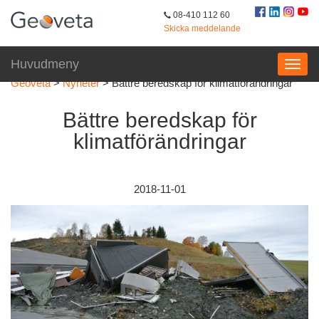
08-410 112 60
Skicka meddelande
Huvudmeny
Geoveta
>
Nyheter
>
Bättre beredskap för klimatförändringar
Bättre beredskap för
klimatförändringar
2018-11-01