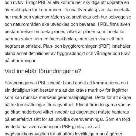
och rivlov. Enligt PBL är alla kommuner skyldiga att upprätta en
översiktsplan för kommunen. Denna översiktsplan ska innefatta
hur mark och vattenområden ska användas och hur bebyggelse
och naturområden ska utvecklas och bevaras. I PBL finns även
bestämmelser om detaljplaner, vilket är planer som innefattar
samma saker som en översiktsplan, men som visar ett mer
begränsat område. Plan- och byggförordningen (PBF) innehåller
bland annat definitioner av byggnadshöjd och våningar och krav
på utformningar.
Vad innebär förändringarna?
Förändringarna i PBL innebär bland annat att kommunerna nu i
sin detaljplan kan bestämma att det krävs marklov för åtgärder
som kan minska markens genomsläpplighet. Detta för att skapa
bättre förutsättningar för dagvattnet. Klimatförändringarna väntas
ge ökad nederbörd vilket innebär att dagvattnet måste hanteras
på ett effektivt sätt för att undvika översvämningar. Som en följd
av detta har även ändringar i PBF gjorts, t.ex. att
byggsanktionsavgiften för att utföra lovpliktiga markåtgärder