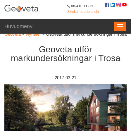
08-410 112 60
Skicka meddelande
Huvudmeny
Geoveta
>
Nyheter
>
Geoveta utför markundersökningar i Trosa
Geoveta utför
markundersökningar i Trosa
2017-03-21