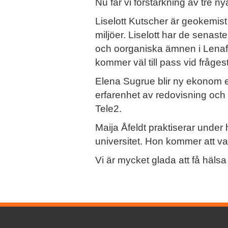
Nu får vi förstärkning av tre n
Liselott Kutscher är geokemist
miljöer. Liselott har de senas
och oorganiska ämnen i Lenaf
kommer väl till pass vid fråge
Elena Sugrue blir ny ekonom ef
erfarenhet av redovisning oc
Tele2.
Maija Åfeldt praktiserar under
universitet. Hon kommer att va
Vi är mycket glada att få hälsa 