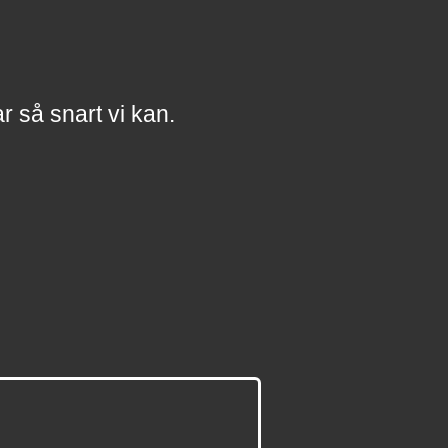
a
r
så snart vi kan.