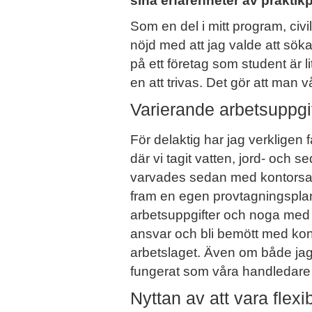
sina erfarenheter av praktik
Som en del i mitt program, civil
nöjd med att jag valde att söka
på ett företag som student är 
en att trivas. Det gör att man v
Varierande arbetsuppgi
För delaktig har jag verkligen 
där vi tagit vatten, jord- och 
varvades sedan med kontorsarb
fram en egen provtagningspla
arbetsuppgifter och noga med at
ansvar och bli bemött med kon
arbetslaget. Även om både jag 
fungerat som våra handledare o
Nyttan av att vara flexi