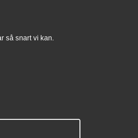
a
r
så snart vi kan.