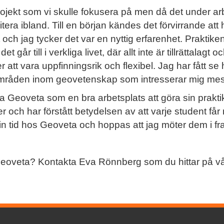
a projekt som vi skulle fokusera på men då det under
itera ibland. Till en början kändes det förvirrande att h
ch jag tycker det var en nyttig erfarenhet. Praktiken 
et går till i verkliga livet, där allt inte är tillrättalag
 att vara uppfinningsrik och flexibel. Jag har fått se
a områden inom geovetenskap som intresserar mig mes
a Geoveta som en bra arbetsplats att göra sin prakti
och har förstått betydelsen av att varje student får n
in tid hos Geoveta och hoppas att jag möter dem i fr
 Geoveta? Kontakta Eva Rönnberg som du hittar på v