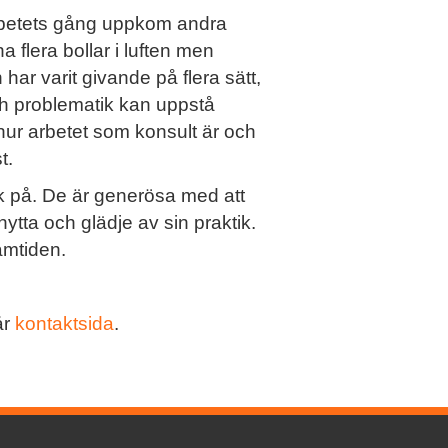
 arbetets gång uppkom andra
a flera bollar i luften men
har varit givande på flera sätt,
t och problematik kan uppstå
 hur arbetet som konsult är och
t.
k på. De är generösa med att
ytta och glädje av sin praktik.
amtiden.
år
kontaktsida
.