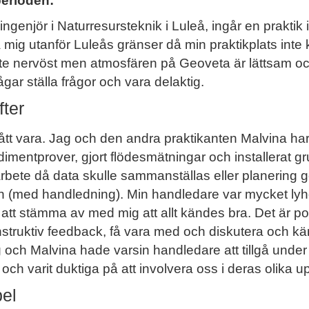
perioden:
ingenjör i Naturresursteknik i Luleå, ingår en praktik i
 mig utanför Luleås gränser då min praktikplats inte 
lite nervöst men atmosfären på Geoveta är lättsam och
ågar ställa frågor och vara delaktig.
fter
fått vara. Jag och den andra praktikanten Malvina har
sedimentprover, gjort flödesmätningar och installerat g
ete då data skulle sammanställas eller planering gör
n (med handledning). Min handledare var mycket ly
t stämma av med mig att allt kändes bra. Det är posit
struktiv feedback, få vara med och diskutera och kä
och Malvina hade varsin handledare att tillgå under 
ch varit duktiga på att involvera oss i deras olika u
bel