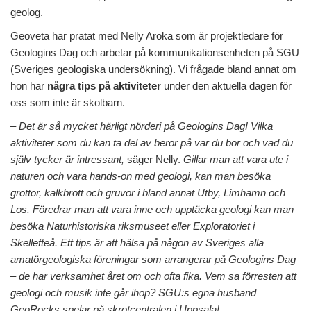
geolog.
Geoveta har pratat med Nelly Aroka som är projektledare för
Geologins Dag och arbetar på kommunikationsenheten på SGU
(Sveriges geologiska undersökning). Vi frågade bland annat om
hon har
några tips på aktiviteter
under den aktuella dagen för
oss som inte är skolbarn.
– Det är så mycket härligt nörderi på Geologins Dag! Vilka
aktiviteter som du kan ta del av beror på var du bor och vad du
själv tycker är intressant,
säger Nelly.
Gillar man att vara ute i
naturen och vara hands-on med geologi, kan man besöka
grottor, kalkbrott och gruvor i bland annat Utby, Limhamn och
Los. Föredrar man att vara inne och upptäcka geologi kan man
besöka Naturhistoriska riksmuseet eller Exploratoriet i
Skellefteå. Ett tips är att hälsa på någon av Sveriges alla
amatörgeologiska föreningar som arrangerar på Geologins Dag
– de har verksamhet året om och ofta fika. Vem sa förresten att
geologi och musik inte går ihop? SGU:s egna husband
GeoRocks spelar på skrotcentralen i Uppsala!