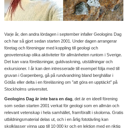
Varje år, den andra lördagen i september infaller Geologins Dag
och har så gjort sedan starten 2001. Under dagen arrangerar
företag och föreningar med koppling till geologi och
geovetenskap olika aktiviteter för allmänheten runtom i Sverige.
Det kan vara föreläsningar, guldvaskning, utställningar och
exkursioner. I år kan den intresserade till exempel följa med till
gruvan i Garpenberg, gå på rundvandring bland berghällar i
Götås eller delta i en föreläsning om ”att göra en upptäckt” på
Stockholms universitet.
Geologins Dag är inte bara en dag
, det är en ideell förening
som sedan starten 2001 verkat för geologi som en allmän och
relevant vetenskap i hela samhället, framförallt i skolorna. Gratis
utbildningsmaterial delas ut, och i en årlig fototävling kan
skolklasser vinna upp till 10 000 kr och en lektion med en riktig