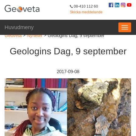
08-410 112 60
Skicka meddelande
Huvudmeny
Geoveta
>
Nyheter
>
Geologins Dag, 9 september
Geologins Dag, 9 september
2017-09-08