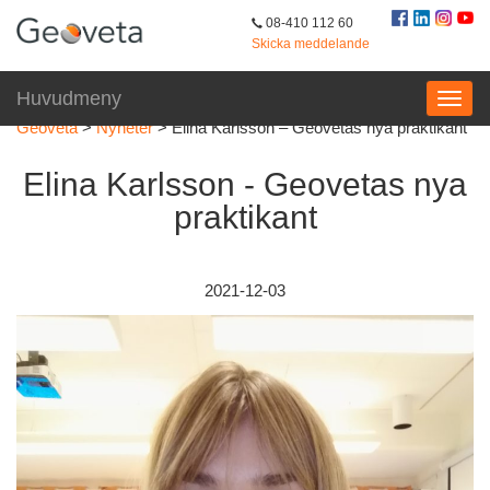
08-410 112 60
Skicka meddelande
Huvudmeny
Geoveta
>
Nyheter
>
Elina Karlsson – Geovetas nya praktikant
Elina Karlsson - Geovetas nya
praktikant
2021-12-03