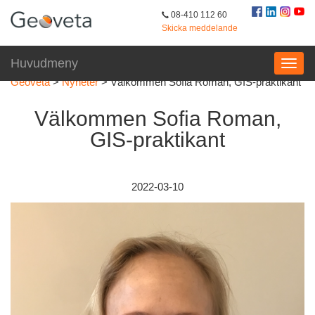
08-410 112 60
Skicka meddelande
Huvudmeny
Geoveta
>
Nyheter
>
Välkommen Sofia Roman, GIS-praktikant
Välkommen Sofia Roman,
GIS-praktikant
2022-03-10