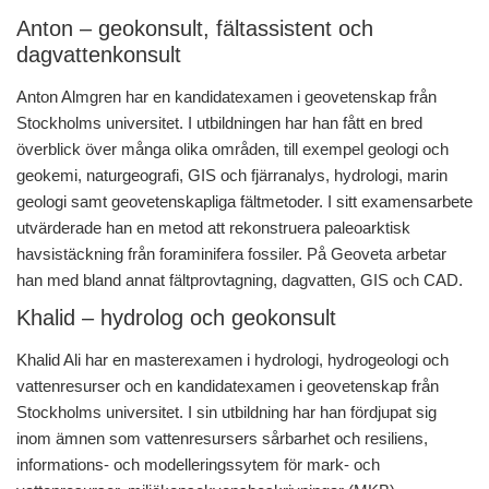
Anton – geokonsult, fältassistent och
dagvattenkonsult
Anton Almgren har en kandidatexamen i geovetenskap från
Stockholms universitet. I utbildningen har han fått en bred
överblick över många olika områden, till exempel geologi och
geokemi, naturgeografi, GIS och fjärranalys, hydrologi, marin
geologi samt geovetenskapliga fältmetoder. I sitt examensarbete
utvärderade han en metod att rekonstruera paleoarktisk
havsistäckning från foraminifera fossiler. På Geoveta arbetar
han med bland annat fältprovtagning, dagvatten, GIS och CAD.
Khalid – hydrolog och geokonsult
Khalid Ali har en masterexamen i hydrologi, hydrogeologi och
vattenresurser och en kandidatexamen i geovetenskap från
Stockholms universitet. I sin utbildning har han fördjupat sig
inom ämnen som vattenresursers sårbarhet och resiliens,
informations- och modelleringssytem för mark- och