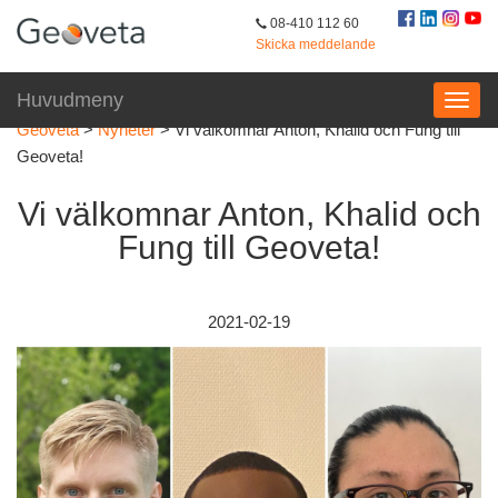
08-410 112 60
Skicka meddelande
Huvudmeny
Geoveta
>
Nyheter
>
Vi välkomnar Anton, Khalid och Fung till
Geoveta!
Vi välkomnar Anton, Khalid och
Fung till Geoveta!
2021-02-19