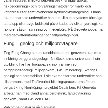
vattenresurser, miljökonsekvensbeskrivningar (MKB),
riskbedömnings- och förvaltningsmetoder för mark- och
vattenresurser samt avancerad hydrologi/hydrogeologi. I hans
examensarbete undersökte han hur olika ekosystems förmåga
att ta upp eller avge koldioxid påverkades av olika hydrologiska
faktorer såsom avrinning och nederbörd. På Geoveta jobbar han
med dagvattenutredningar och fältprovtagningar.
Fung – geolog och miljöprovtagare
Ting-Fung Chong har en kandidatexamen i geovetenskap med
inriktning berggrundsgeologi från Stockholms universitet. I sin
utbildning har han fördjupat sig inom ämnen som
berggrundsgeologi, miljögeokemi, GIS, mineralogi, Sveriges
geologi och bergstabilitet. I sitt examensarbete undersökte han
tillsammans med Trafikverket bildningsprocesserna för en
bergart kring Norrköping i projektet Ostlänken. På Geoveta
arbetar han med bland annat bergteknik, fältprovtagning,
geokemi, samt GIS och CAD.
Välkomna önskar vi på Geoveta!