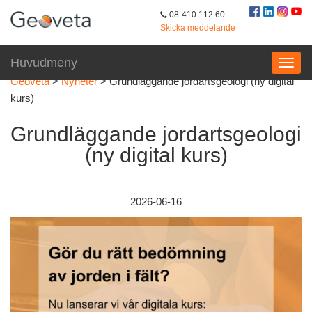
08-410 112 60
Skicka meddelande
Huvudmeny
Geoveta
>
Nyheter
>
Grundläggande jordartsgeologi (ny digital
kurs)
Grundläggande jordartsgeologi
(ny digital kurs)
2026-06-16