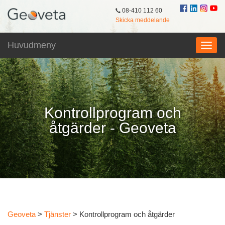
08-410 112 60
Skicka meddelande
Huvudmeny
Kontrollprogram och
åtgärder - Geoveta
Geoveta
>
Tjänster
>
Kontrollprogram och åtgärder