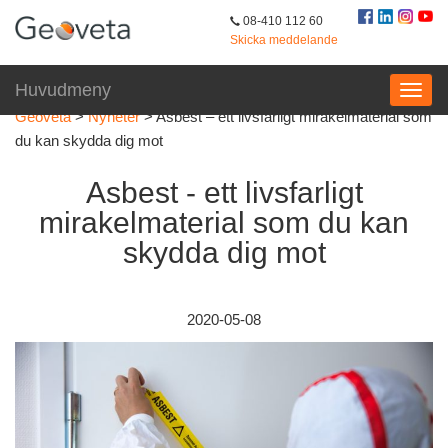
08-410 112 60
Skicka meddelande
Huvudmeny
Geoveta
>
Nyheter
>
Asbest – ett livsfarligt mirakelmaterial som
du kan skydda dig mot
Asbest - ett livsfarligt
mirakelmaterial som du kan
skydda dig mot
2020-05-08