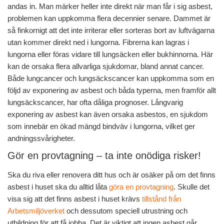
andas in. Man märker heller inte direkt när man får i sig asbest,
problemen kan uppkomma flera decennier senare. Dammet är
så finkornigt att det inte irriterar eller sorteras bort av luftvägarna
utan kommer direkt ned i lungorna. Fibrerna kan lagras i
lungorna eller föras vidare till lungsäcken eller bukhinnorna. Här
kan de orsaka flera allvarliga sjukdomar, bland annat cancer.
Både lungcancer och lungsäckscancer kan uppkomma som en
följd av exponering av asbest och båda typerna, men framför allt
lungsäckscancer, har ofta dåliga prognoser. Långvarig
exponering av asbest kan även orsaka asbestos, en sjukdom
som innebär en ökad mängd bindväv i lungorna, vilket ger
andningssvårigheter.
Gör en provtagning – ta inte onödiga risker!
Ska du riva eller renovera ditt hus och är osäker på om det finns
asbest i huset ska du alltid låta
göra en provtagning
. Skulle det
visa sig att det finns asbest i huset krävs
tillstånd från
Arbetsmiljöverket
och dessutom speciell utrustning och
utbildning för att få jobba. Det är viktigt att ingen asbest går