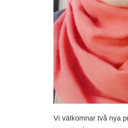
Vi välkomnar två nya p