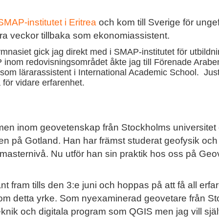
SMAP-institutet i Eritrea
och kom till Sverige för ungef
ra veckor tillbaka som ekonomiassistent.
siet gick jag direkt med i SMAP-institutet för utbildnin
inom redovisningsområdet åkte jag till Förenade Arabemi
som lärarassistent i International Academic School. Jus
för vidare erfarenhet.
en inom geovetenskap från Stockholms universitet d
ngen på Gotland. Han har främst studerat geofysik och
 masternivå. Nu utför han sin praktik hos oss på Geo
ram tills den 3:e juni och hoppas på att få all erfar
inom detta yrke. Som nyexaminerad geovetare från Sto
knik och digitala program som QGIS men jag vill sjä