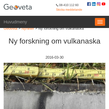
08-410 112 60
Skicka meddelande
Huvudmeny
Geoveta
>
Nyheter
>
Ny forskning om vulkanaska
Ny forskning om vulkanaska
2016-03-30