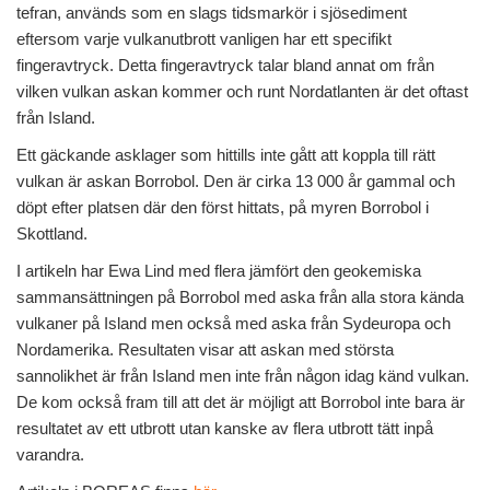
tefran, används som en slags tidsmarkör i sjösediment
eftersom varje vulkanutbrott vanligen har ett specifikt
fingeravtryck. Detta fingeravtryck talar bland annat om från
vilken vulkan askan kommer och runt Nordatlanten är det oftast
från Island.
Ett gäckande asklager som hittills inte gått att koppla till rätt
vulkan är askan Borrobol. Den är cirka 13 000 år gammal och
döpt efter platsen där den först hittats, på myren Borrobol i
Skottland.
I artikeln har Ewa Lind med flera jämfört den geokemiska
sammansättningen på Borrobol med aska från alla stora kända
vulkaner på Island men också med aska från Sydeuropa och
Nordamerika. Resultaten visar att askan med största
sannolikhet är från Island men inte från någon idag känd vulkan.
De kom också fram till att det är möjligt att Borrobol inte bara är
resultatet av ett utbrott utan kanske av flera utbrott tätt inpå
varandra.