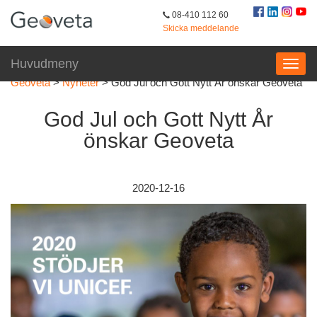
08-410 112 60
Skicka meddelande
Huvudmeny
Geoveta
>
Nyheter
>
God Jul och Gott Nytt År önskar Geoveta
God Jul och Gott Nytt År
önskar Geoveta
2020-12-16