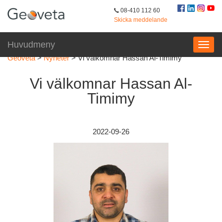
08-410 112 60
Skicka meddelande
Huvudmeny
Geoveta
>
Nyheter
>
Vi välkomnar Hassan Al-Timimy
Vi välkomnar Hassan Al-
Timimy
2022-09-26