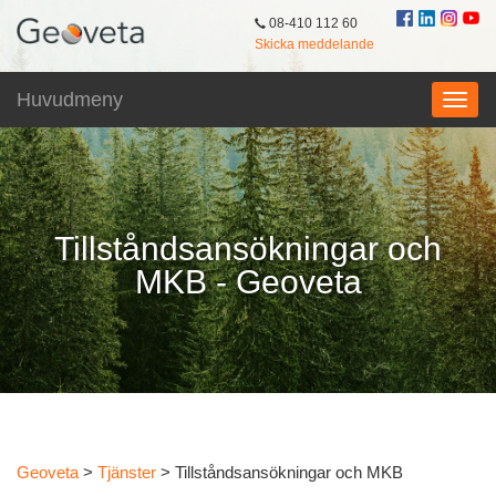
08-410 112 60
Skicka meddelande
Huvudmeny
Tillståndsansökningar och
MKB - Geoveta
Geoveta
>
Tjänster
>
Tillståndsansökningar och MKB