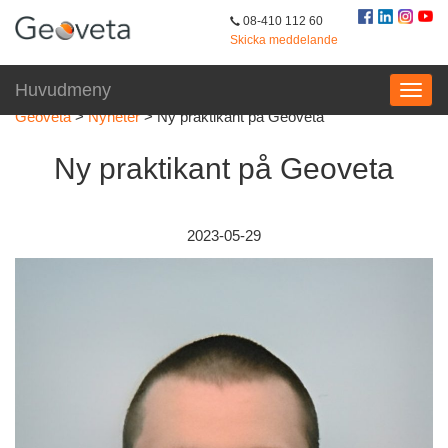
08-410 112 60
Skicka meddelande
Huvudmeny
Geoveta
>
Nyheter
>
Ny praktikant på Geoveta
Ny praktikant på Geoveta
2023-05-29