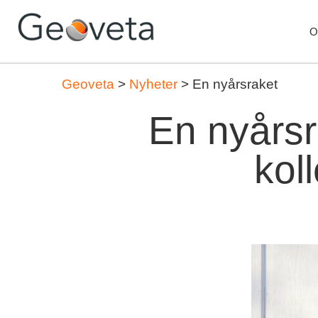
O
Geoveta
>
Nyheter
>
En nyårsraket
En nyårsr
kol