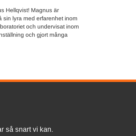
nus Hellqvist! Magnus är
på sin lyra med erfarenhet inom
laboratoriet och undervisat inom
anställning och gjort många
a
r
så snart vi kan.