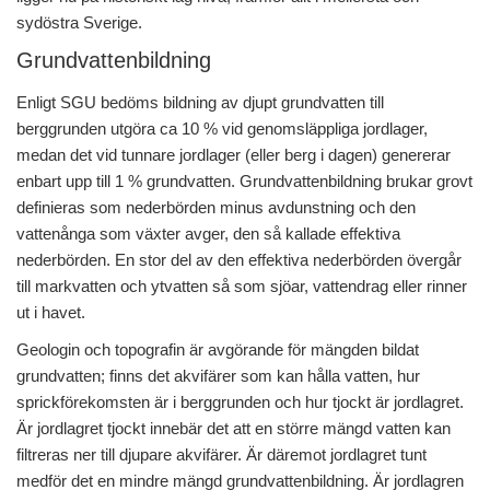
sydöstra Sverige.
Grundvattenbildning
Enligt SGU bedöms bildning av djupt grundvatten till
berggrunden utgöra ca 10 % vid genomsläppliga jordlager,
medan det vid tunnare jordlager (eller berg i dagen) genererar
enbart upp till 1 % grundvatten. Grundvattenbildning brukar grovt
definieras som nederbörden minus avdunstning och den
vattenånga som växter avger, den så kallade effektiva
nederbörden. En stor del av den effektiva nederbörden övergår
till markvatten och ytvatten så som sjöar, vattendrag eller rinner
ut i havet.
Geologin och topografin är avgörande för mängden bildat
grundvatten; finns det akvifärer som kan hålla vatten, hur
sprickförekomsten är i berggrunden och hur tjockt är jordlagret.
Är jordlagret tjockt innebär det att en större mängd vatten kan
filtreras ner till djupare akvifärer. Är däremot jordlagret tunt
medför det en mindre mängd grundvattenbildning. Är jordlagren