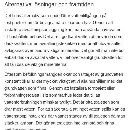
Alternativa lösningar och framtiden
Det finns alternativ som underlättar vattentillgången på
fastigheter som är belägna nära sjöar och hav. Genom att
installera avsaltningsanläggning kan man använda havsvatten
till hushållets behov. Det är ett godkänt vatten att använda som
dricksvatten, men avsaltningstekniken medför att utöver saltet
avlägsnas även andra viktiga mineraler. Det gör att man inte bör
enbart dricka avsaltat vatten, vi behöver vanligt grundvatten för
att få i oss de viktiga mineralerna.
Eftersom befolkningsmängden ökar och uttaget av grundvatten
konstant ökar är det mycket viktigt att vi alla hushåller med det
grundvatten som finns. Genom att installera torrtoalett eller
förbränningstoalett i sitt sommarhus leder det till att
vattenförbrukningen minskar tydligt. Det är ofta toaletten som
drar mest vatten. För att säkerställa att inget vatten spills kan ett
vattenstopp installeras där vattnet stängs av till toaletten då man
släcker lampan. Det gör att toaletten inte kan stå och rinna
onödigt mycket vatten.