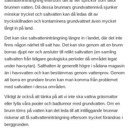
saltvatteninträngning eftersom det är fler sprickor som tillför
brunnen vatten. Då dessa brunnars grundvattennivå sjunker
minskar trycket och saltvatten kan då ledas dit av
tryckskillnaden och kontaminera grundvattnet även mycket
långt in på land.
Det kan ske saltvatteninträngning längre in i landet, där det inte
finns någon närhet till salt hav. Det kan ske genom att en brunn
borras djupt ner och ansluter till relikt saltvatten (en samling
saltvatten från tidigare geologiska perioder då området legat
under havsytan). Salthalten är generellt högre i sådana magasin
än i havsvatten och kan bestämmas genom vattenprov. Genom
att borra en grundare brunn kan man komma från problemet
med saltvatten i dessa områden.
Viktigt är också att tänka på att vi inte ska vattna gräsmattor
eller fylla våra pooler och badtunnor med grundvatten. Om en
brunn töms på vatten kan det leda till att intilliggande brunnar
riskerar att få saltvatteninträngning eftersom trycket förändras i
berggrunden.