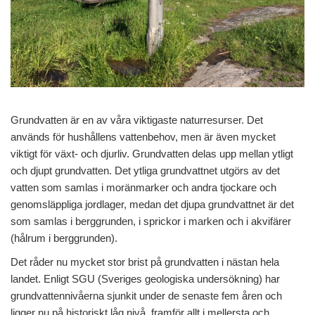
Grundvatten är en av våra viktigaste naturresurser. Det
används för hushållens vattenbehov, men är även mycket
viktigt för växt- och djurliv. Grundvatten delas upp mellan ytligt
och djupt grundvatten. Det ytliga grundvattnet utgörs av det
vatten som samlas i moränmarker och andra tjockare och
genomsläppliga jordlager, medan det djupa grundvattnet är det
som samlas i berggrunden, i sprickor i marken och i akvifärer
(hålrum i berggrunden).
Det råder nu mycket stor brist på grundvatten i nästan hela
landet. Enligt SGU (Sveriges geologiska undersökning) har
grundvattennivåerna sjunkit under de senaste fem åren och
ligger nu på historiskt låg nivå, framför allt i mellersta och