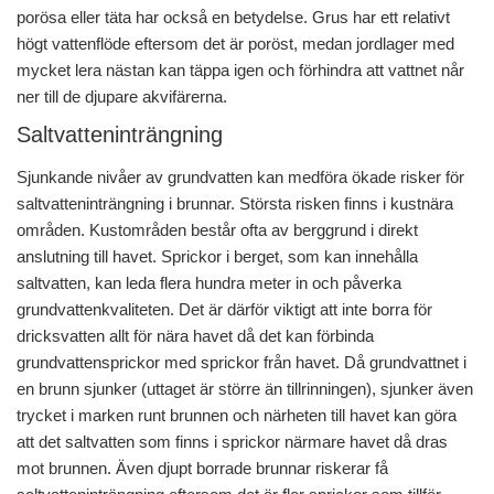
porösa eller täta har också en betydelse. Grus har ett relativt
högt vattenflöde eftersom det är poröst, medan jordlager med
mycket lera nästan kan täppa igen och förhindra att vattnet når
ner till de djupare akvifärerna.
Saltvatteninträngning
Sjunkande nivåer av grundvatten kan medföra ökade risker för
saltvatteninträngning i brunnar. Största risken finns i kustnära
områden. Kustområden består ofta av berggrund i direkt
anslutning till havet. Sprickor i berget, som kan innehålla
saltvatten, kan leda flera hundra meter in och påverka
grundvattenkvaliteten. Det är därför viktigt att inte borra för
dricksvatten allt för nära havet då det kan förbinda
grundvattensprickor med sprickor från havet. Då grundvattnet i
en brunn sjunker (uttaget är större än tillrinningen), sjunker även
trycket i marken runt brunnen och närheten till havet kan göra
att det saltvatten som finns i sprickor närmare havet då dras
mot brunnen. Även djupt borrade brunnar riskerar få