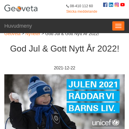
08-410 112 60
Skicka meddelande
Huvudmeny
Geoveta
>
Nyheter
>
God Jul & Gott Nytt År 2022!
God Jul & Gott Nytt År 2022!
2021-12-22