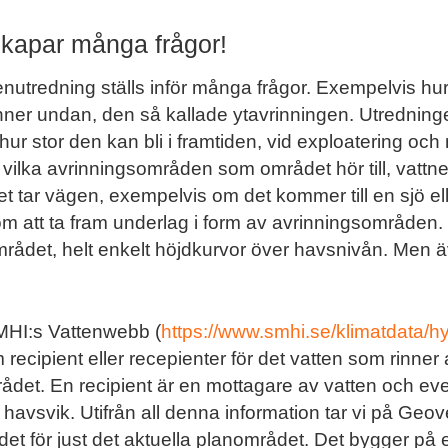
skapar många frågor!
utredning ställs inför många frågor. Exempelvis hur 
inner undan, den så kallade ytavrinningen. Utrednin
hur stor den kan bli i framtiden, vid exploatering 
ller vilka avrinningsområden som området hör till, vattne
net tar vägen, exempelvis om det kommer till en sjö eller
 att ta fram underlag i form av avrinningsområden. 
området, helt enkelt höjdkurvor över havsnivån. Men 
 SMHI:s Vattenwebb (
https://www.smhi.se/klimatdata/h
 recipient eller recepienter för det vatten som rinner
det. En recipient är en mottagare av vatten och eve
 havsvik. Utifrån all denna information tar vi på Geo
et för just det aktuella planområdet. Det bygger på