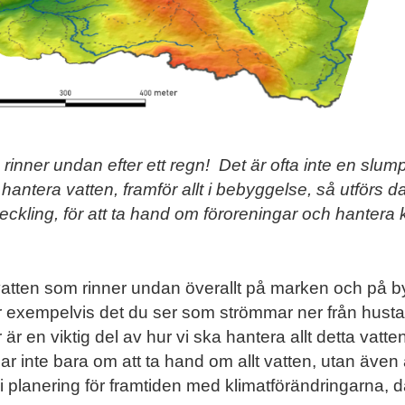
rinner undan efter ett regn! Det är ofta inte en slump 
 hantera vatten, framför allt i bebyggelse, så utförs 
veckling, för att ta hand om föroreningar och hantera 
vatten som rinner undan överallt på marken och på b
r exempelvis det du ser som strömmar ner från hustak
r en viktig del av hur vi ska hantera allt detta vatten
inte bara om att ta hand om allt vatten, utan även al
re i planering för framtiden med klimatförändringarn