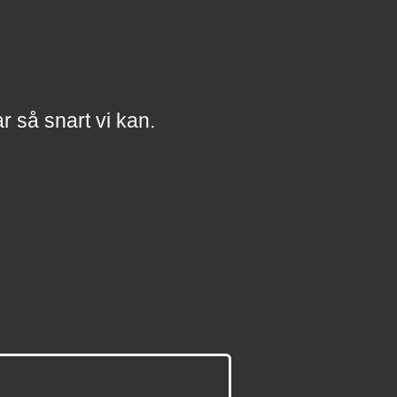
a
r
så snart vi kan.