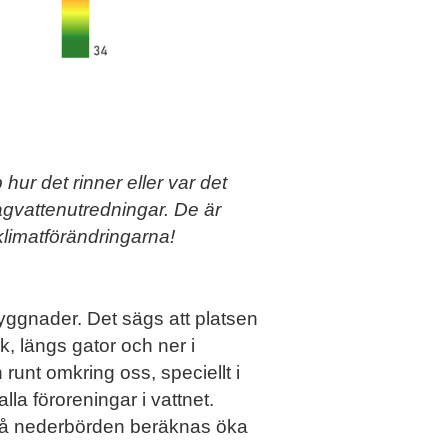
hur det rinner eller var det
dagvattenutredningar. De är
klimatförändringarna!
yggnader. Det sägs att platsen
, längs gator och ner i
 runt omkring oss, speciellt i
la föroreningar i vattnet.
a, då nederbörden beräknas öka