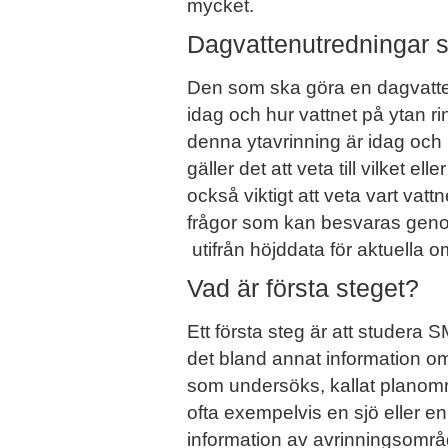
mycket.
Dagvattenutredningar 
Den som ska göra en dagvatten
idag och hur vattnet på ytan r
denna ytavrinning är idag och 
gäller det att veta till vilket e
också viktigt att veta vart vatt
frågor som kan besvaras genom
utifrån höjddata för aktuella 
Vad är första steget?
Ett första steg är att studera
det bland annat information om
som undersöks, kallat planområ
ofta exempelvis en sjö eller en
information av avrinningsområd