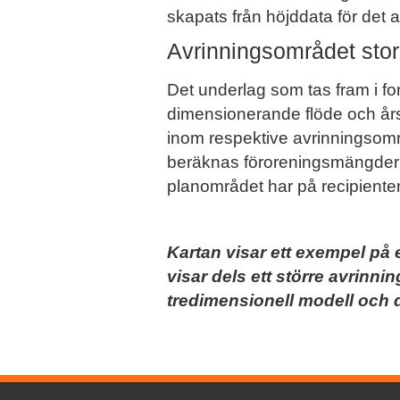
skapats från höjddata för det 
Avrinningsområdet stor 
Det underlag som tas fram i fo
dimensionerande flöde och år
inom respektive avrinningsomr
beräknas föroreningsmängder 
planområdet har på recipientens
Kartan visar ett exempel på 
visar dels ett större avrin
tredimensionell modell och d