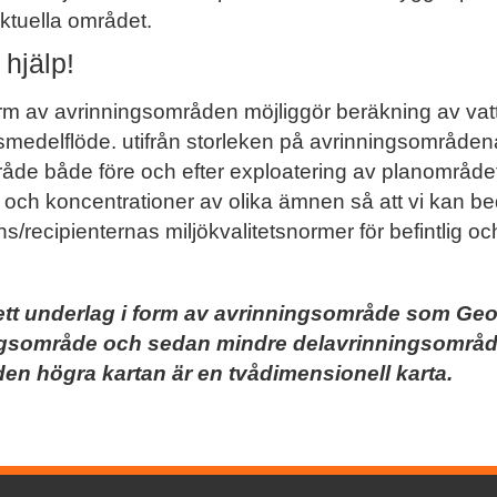
aktuella området.
hjälp!
rm av avrinningsområden möjliggör beräkning av vatt
smedelflöde. utifrån storleken på avrinningsområd
åde både före och efter exploatering av planområdet
och koncentrationer av olika ämnen så att vi kan b
/recipienternas miljökvalitetsnormer för befintlig och
ett underlag i form av avrinningsområde som Geov
ningsområde och sedan mindre delavrinningsområd
en högra kartan är en tvådimensionell karta.