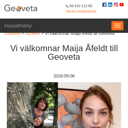
08-410 112 60
Skicka meddelande
Huvudmeny
Geoveta
>
Nyheter
>
Vi välkomnar Maija Åfeldt till Geoveta
Vi välkomnar Maija Åfeldt till
Geoveta
2018-09-06