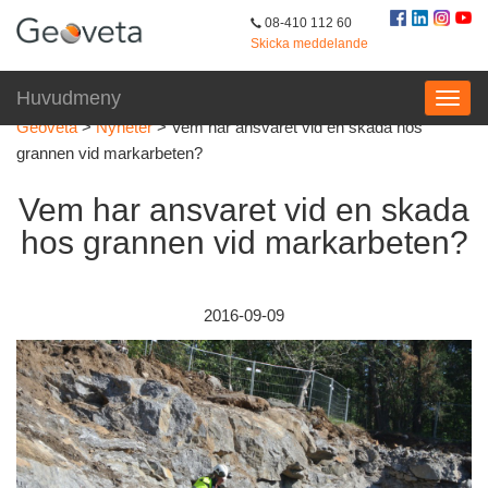
08-410 112 60
Skicka meddelande
Huvudmeny
Geoveta
>
Nyheter
>
Vem har ansvaret vid en skada hos
grannen vid markarbeten?
Vem har ansvaret vid en skada
hos grannen vid markarbeten?
2016-09-09