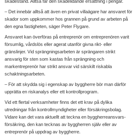
skadestånd. Alltså får den skadelidande ersättning i pengar.
– Det innebär alltså att även en privat villaägare har ansvaret för
skador som uppkommer hos grannen på grund av arbeten på
den egna fastigheten, säger Peter Flygare.
Ansvaret kan överföras på entreprenör om entreprenören varit
försumlig, vårdslös eller agerat utanför givna rikt- eller
gränslinjer. Vid sprängningsarbeten är sprängaren strikt
ansvarig för sten som kastas från sprängning och
markentreprenör har strikt ansvar vid särskilt riskabla
schaktningsarbeten.
– För att skydda sig i egenskap av byggherre bör man därför
upprätta en riskanalys eller ett kontrollprogram.
Vid ett flertal verksamheter finns det ett krav på dylika
utredningar från kontrollmyndigheter eller försäkringsbolag.
Vidare kan det vara aktuellt att teckna en byggherreansvars-
försäkring, den kan tecknas av byggherren själv eller av
entreprenör på uppdrag av byggherre.