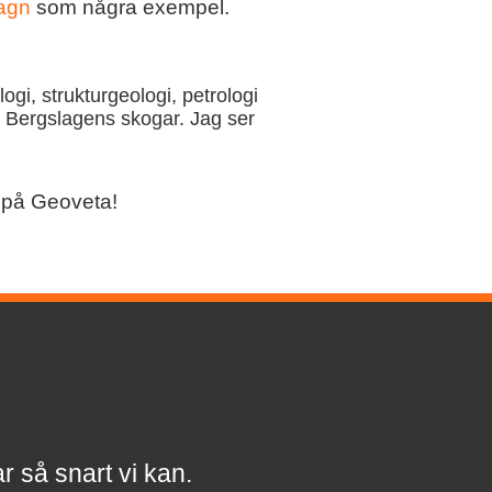
agn
som några exempel.
gi, strukturgeologi, petrologi
i Bergslagens skogar. Jag ser
s på Geoveta!
a
r
så snart vi kan.