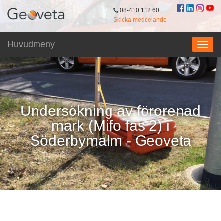
08-410 112 60
Skicka meddelande
Huvudmeny
Undersökning av förorenad
mark (Mifo fas 2) i
Söderbymalm - Geoveta