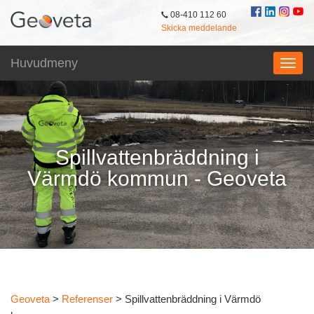
08-410 112 60
Skicka meddelande
Huvudmeny
Spillvattenbräddning i
Värmdö kommun - Geoveta
Geoveta
>
Referenser
>
Spillvattenbräddning i Värmdö