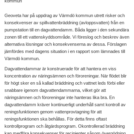
kommun
Geoveta har på uppdrag av Värmdö kommun utrett risker och
konsekvenser av spillvattenbräddning (avloppsvatten) från en
pumpstation till en dagvattendamm. Båda ligger i den sekundära
zonen till ett vattenskyddsområde. Vi föreslog och beskrev även
alternativa lösningar och konsekvenserna av dessa. Förslagen
jämfördes med dagens situation i en rapport som lämnades till
Värmdö kommun.
Dagvattendammar är konstruerade för att hantera en viss
koncentration av näringsämnen och föroreningar. När flödet blir
för högt sker en så kallad bräddning och vattnet leds förbi eller
snabbare igenom dagvattendammarna, vilket gör att
näringsämnen och föroreningar inte hanteras lika bra. En
dagvattendamm kräver kontinuerligt underhåll samt kontroll av
reningsfunktionen genom vattenprovtagning för att
reningsfunktionen ska behållas. För detta finns oftast
kontrollprogram och åtgärdsprogram. Okontrollerad bräddning
kan medföra konsekvenser för recipienter såsom övergödning