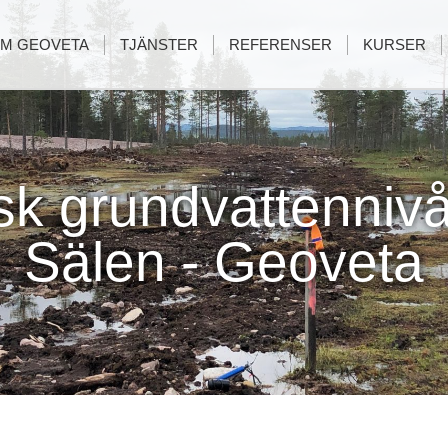
M GEOVETA
TJÄNSTER
REFERENSER
KURSER
sk grundvattennivå
Sälen - Geoveta