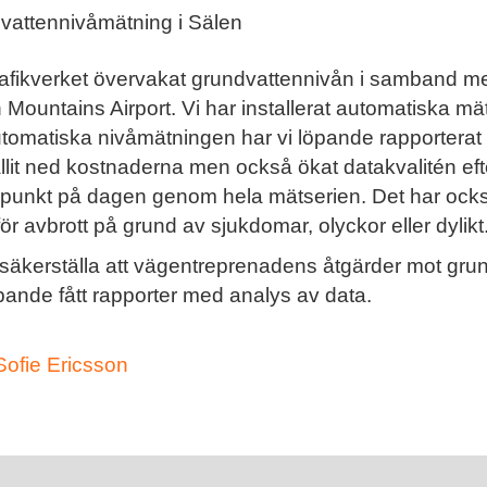
vattennivåmätning i Sälen
afikverket övervakat grundvattennivån i samband me
ountains Airport. Vi har installerat automatiska mät
omatiska nivåmätningen har vi löpande rapporterat 
ållit ned kostnaderna men också ökat datakvalitén e
unkt på dagen genom hela mätserien. Det har också 
r avbrott på grund av sjukdomar, olyckor eller dylikt
säkerställa att vägentreprenadens åtgärder mot gru
öpande fått rapporter med analys av data.
Sofie Ericsson