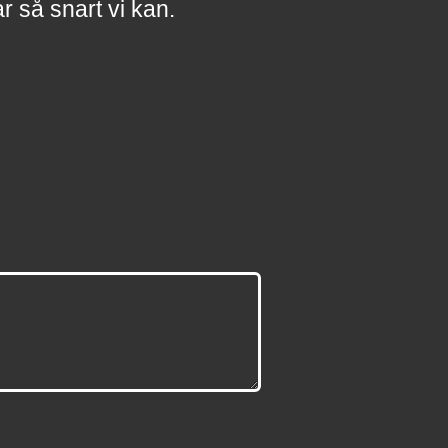
a
r
så snart vi kan.