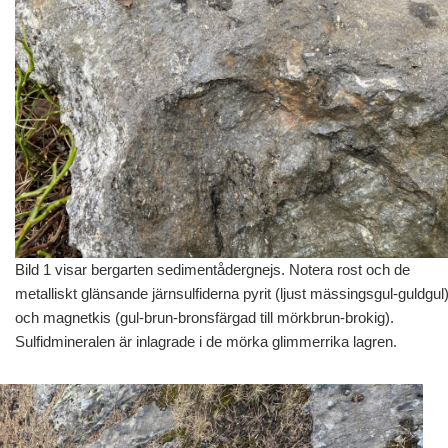
Bild 1 visar bergarten sedimentådergnejs. Notera rost och de
metalliskt glänsande järnsulfiderna pyrit (ljust mässingsgul-guldgul
och magnetkis (gul-brun-bronsfärgad till mörkbrun-brokig).
Sulfidmineralen är inlagrade i de mörka glimmerrika lagren.