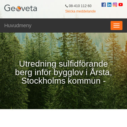
08-410 112 60
Skicka meddelande
Huvudmeny
Utredning sulfidförande
berg inför bygglov i Årsta,
Stockholms kommun -