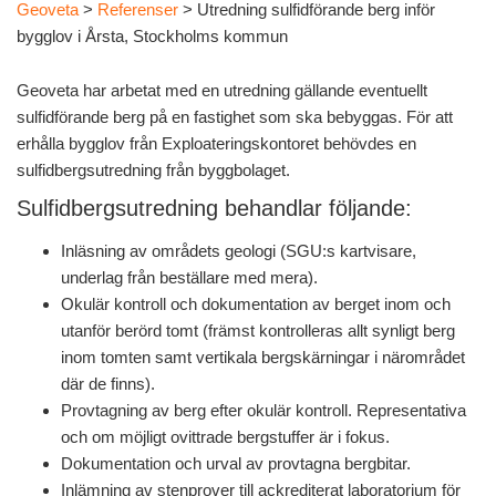
Geoveta
>
Referenser
>
Utredning sulfidförande berg inför
bygglov i Årsta, Stockholms kommun
Geoveta har arbetat med en utredning gällande eventuellt
sulfidförande berg på en fastighet som ska bebyggas. För att
erhålla bygglov från Exploateringskontoret behövdes en
sulfidbergsutredning från byggbolaget.
Sulfidbergsutredning behandlar följande:
Inläsning av områdets geologi (SGU:s kartvisare,
underlag från beställare med mera).
Okulär kontroll och dokumentation av berget inom och
utanför berörd tomt (främst kontrolleras allt synligt berg
inom tomten samt vertikala bergskärningar i närområdet
där de finns).
Provtagning av berg efter okulär kontroll. Representativa
och om möjligt ovittrade bergstuffer är i fokus.
Dokumentation och urval av provtagna bergbitar.
Inlämning av stenprover till ackrediterat laboratorium för