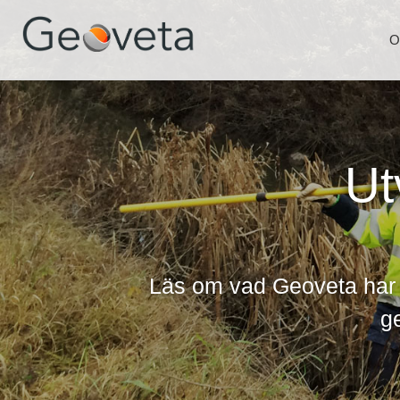
O
Ut
Läs om vad Geoveta har 
ge