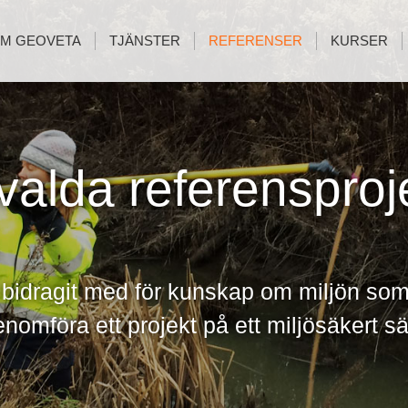
M GEOVETA
TJÄNSTER
REFERENSER
KURSER
valda referensproj
bidragit med för kunskap om miljön som 
nomföra ett projekt på ett miljösäkert sä