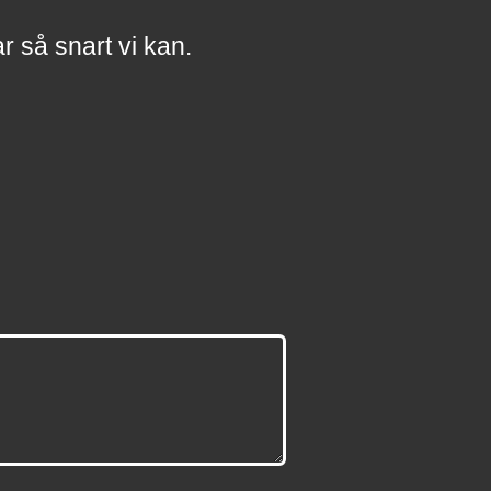
a
r
så snart vi kan.