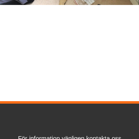
För information vänligen kontakta oss