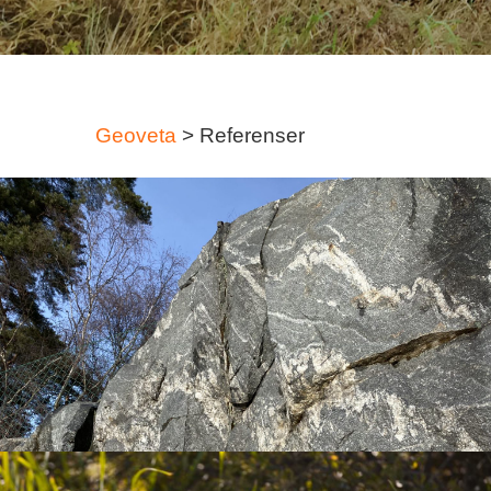
Geoveta
>
Referenser