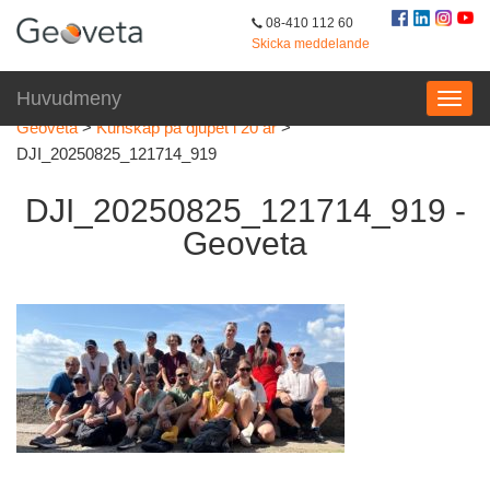
08-410 112 60
Skicka meddelande
Huvudmeny
Geoveta
>
Kunskap på djupet i 20 år
>
DJI_20250825_121714_919
DJI_20250825_121714_919 -
Geoveta