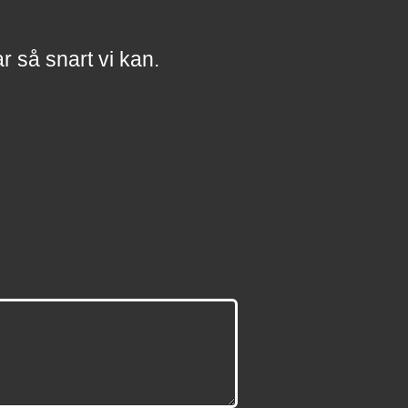
a
r
så snart vi kan.