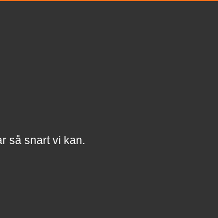
a
r
så snart vi kan.