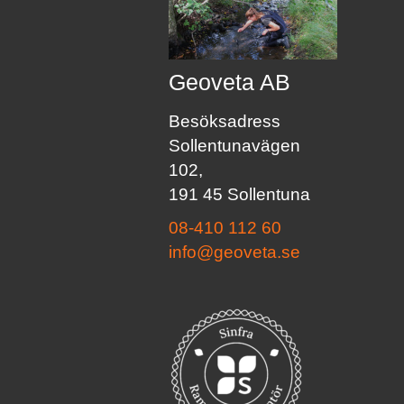
Geoveta AB
Besöksadress
Sollentunavägen
102,
191 45 Sollentuna
08-410 112 60
info@geoveta.se