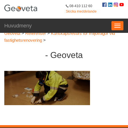
08-410 112 60
Skicka meddelande
Huvudmeny
Geoveta
>
Referenser
>
Kunskapsresurs för miljöfrågor vid
fastighetsrenovering
>
- Geoveta