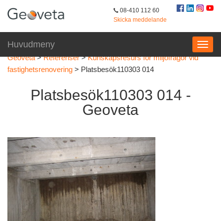
08-410 112 60
Skicka meddelande
Huvudmeny
Geoveta
>
Referenser
>
Kunskapsresurs för miljöfrågor vid
fastighetsrenovering
>
Platsbesök110303 014
Platsbesök110303 014 -
Geoveta