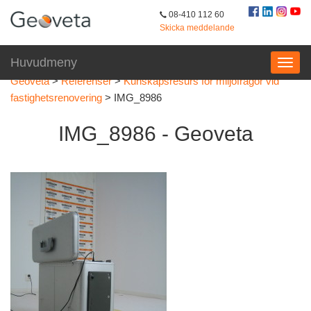
08-410 112 60
Skicka meddelande
Huvudmeny
Geoveta
>
Referenser
>
Kunskapsresurs för miljöfrågor vid
fastighetsrenovering
>
IMG_8986
IMG_8986 - Geoveta