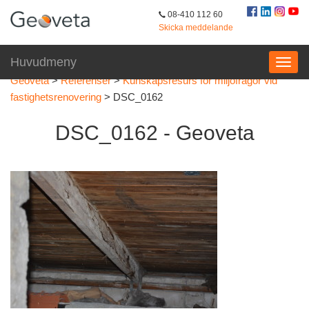
08-410 112 60
Skicka meddelande
Huvudmeny
Geoveta
>
Referenser
>
Kunskapsresurs för miljöfrågor vid
fastighetsrenovering
>
DSC_0162
DSC_0162 - Geoveta