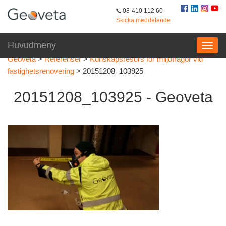
08-410 112 60
Skicka meddelande
Huvudmeny
Geoveta
>
Referenser
>
Kunskapsresurs för miljöfrågor vid
fastighetsrenovering
>
20151208_103925
20151208_103925 - Geoveta