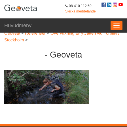
08-410 112 60
Skicka meddelande
Huvudmeny
Geoveta
>
Referenser
>
Övervakning av ytvatten vid Förbifart
Stockholm
>
- Geoveta