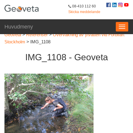
08-410 112 60
Skicka meddelande
Huvudmeny
Geoveta
>
Referenser
>
Övervakning av ytvatten vid Förbifart
Stockholm
>
IMG_1108
IMG_1108 - Geoveta