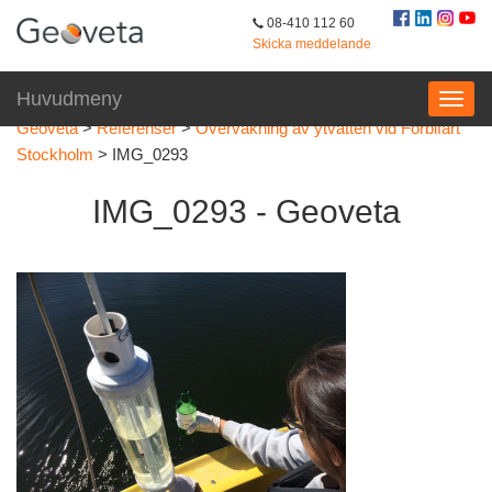
08-410 112 60
Skicka meddelande
Huvudmeny
Geoveta
>
Referenser
>
Övervakning av ytvatten vid Förbifart
Stockholm
>
IMG_0293
IMG_0293 - Geoveta