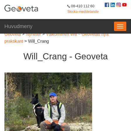
08-410 112 60
Skicka meddelande
Huvudmeny
Geoveta
>
Nyheter
>
Välkommen Will – Geovetas nya
praktikant
>
Will_Crang
Will_Crang - Geoveta