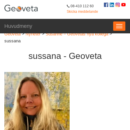
08-410 112 60
Skicka meddelande
Huvudmeny
Geoveta
>
Nyheter
>
Susanne – Geovetas nya kollega
>
sussana
sussana - Geoveta