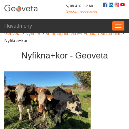
08-410 112 60
Skicka meddelande
Huvudmeny
Geoveta
>
Nyheter
>
Sommarjobb vid E4 Förbifart Stockholm
>
Nyfikna+kor
Nyfikna+kor - Geoveta