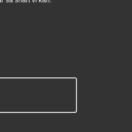
a
r
så snart vi kan.