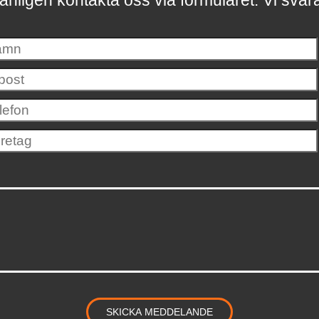
änligen kontakta oss via formuläret.
Vi svar