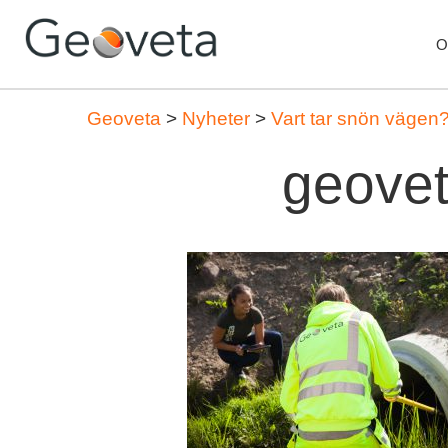
O
Geoveta
>
Nyheter
>
Vart tar snön vägen
geove