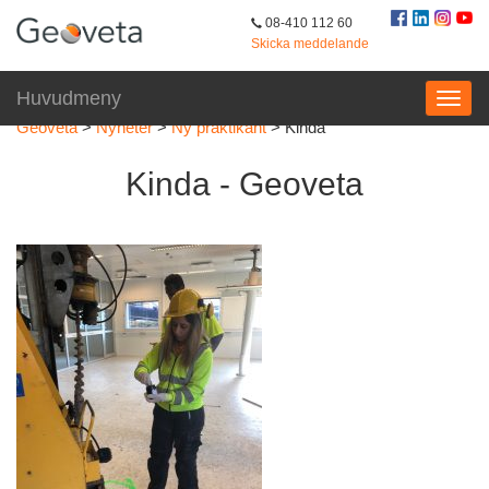
08-410 112 60
Skicka meddelande
Huvudmeny
Geoveta
>
Nyheter
>
Ny praktikant
>
Kinda
Kinda - Geoveta