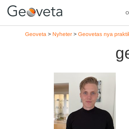
O
Geoveta
>
Nyheter
>
Geovetas nya prakti
g