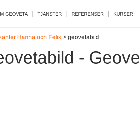
M GEOVETA
TJÄNSTER
REFERENSER
KURSER
kanter Hanna och Felix
>
geovetabild
eovetabild - Geove