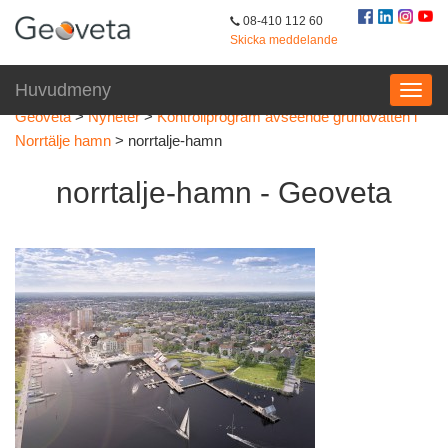
08-410 112 60
Skicka meddelande
Huvudmeny
Geoveta
>
Nyheter
>
Kontrollprogram avseende grundvatten i
Norrtälje hamn
>
norrtalje-hamn
norrtalje-hamn - Geoveta