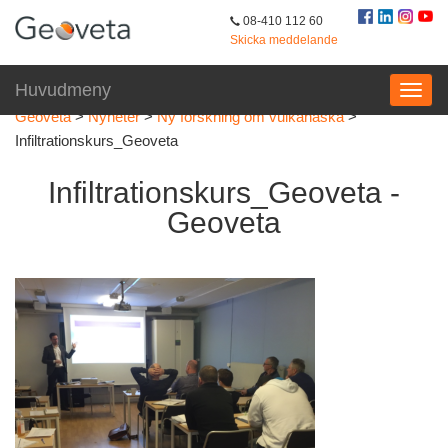
08-410 112 60
Skicka meddelande
Huvudmeny
Geoveta
>
Nyheter
>
Ny forskning om vulkanaska
>
Infiltrationskurs_Geoveta
Infiltrationskurs_Geoveta -
Geoveta